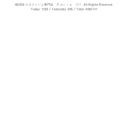
©2026
ミルフィーユ専門店 Ｐａｒｉｓ パイ
. All Rights Reserved.
Today:
1583
/ Yesterday:
695
/ Total:
4065131