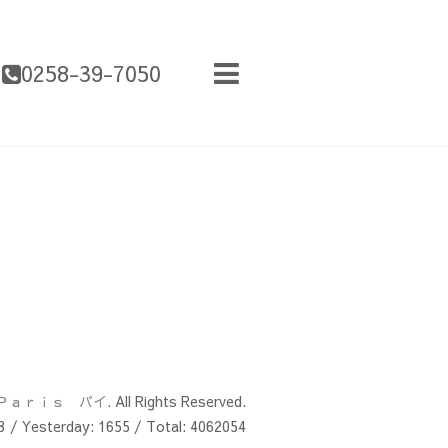
0258-39-7050
Ｐａｒｉｓ パイ
. All Rights Reserved.
3
/ Yesterday:
1655
/ Total:
4062054