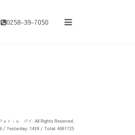
0258-39-7050
Ｐａｒｉｓ パイ
. All Rights Reserved.
9
/ Yesterday:
1439
/ Total:
4061725