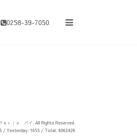
0258-39-7050
Ｐａｒｉｓ パイ
. All Rights Reserved.
5
/ Yesterday:
1655
/ Total:
4062426