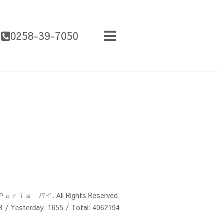
0258-39-7050
Ｐａｒｉｓ パイ
. All Rights Reserved.
3
/ Yesterday:
1655
/ Total:
4062194