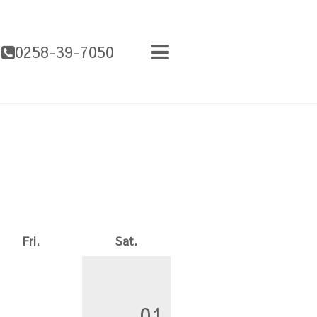
0258-39-7050
Fri.
Sat.
01