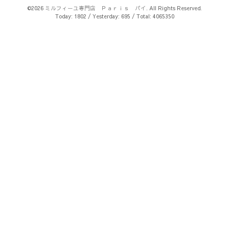
©2026
ミルフィーユ専門店 Ｐａｒｉｓ パイ
. All Rights Reserved.
Today:
1802
/ Yesterday:
695
/ Total:
4065350