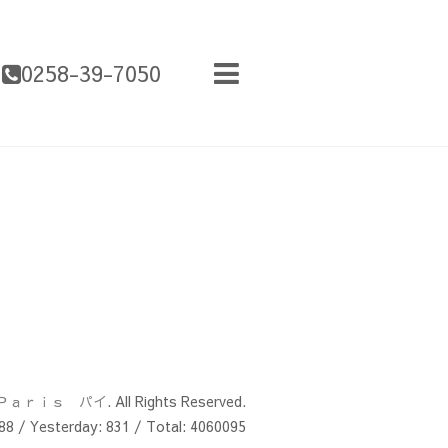
0258-39-7050
Ｐａｒｉｓ パイ
. All Rights Reserved.
88
/ Yesterday:
831
/ Total:
4060095