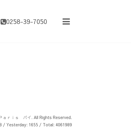
0258-39-7050
Ｐａｒｉｓ パイ
. All Rights Reserved.
8
/ Yesterday:
1655
/ Total:
4061989