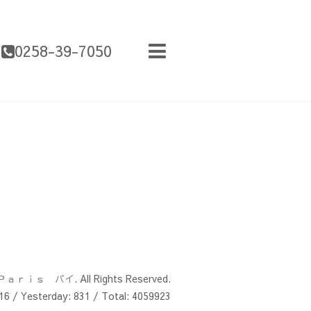
0258-39-7050
Ｐａｒｉｓ パイ
. All Rights Reserved.
16
/ Yesterday:
831
/ Total:
4059923