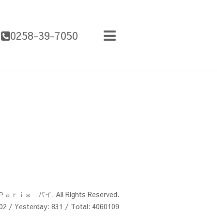
0258-39-7050
Ｐａｒｉｓ パイ
. All Rights Reserved.
02
/ Yesterday:
831
/ Total:
4060109