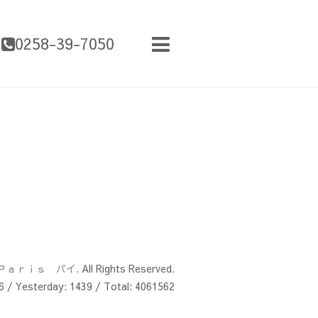
0258-39-7050
Ｐａｒｉｓ パイ
. All Rights Reserved.
6
/ Yesterday:
1439
/ Total:
4061562