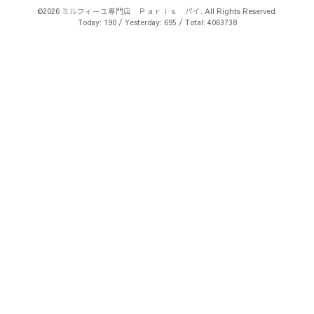
©2026
ミルフィーユ専門店 Ｐａｒｉｓ パイ
. All Rights Reserved.
Today:
190
/ Yesterday:
695
/ Total:
4063738