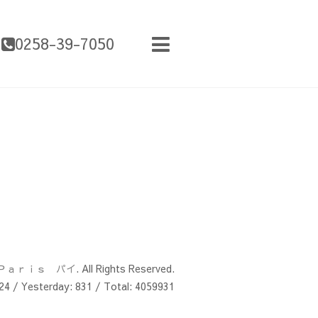
0258-39-7050
Ｐａｒｉｓ パイ
. All Rights Reserved.
24
/ Yesterday:
831
/ Total:
4059931