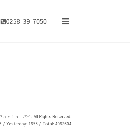
0258-39-7050
Ｐａｒｉｓ パイ
. All Rights Reserved.
3
/ Yesterday:
1655
/ Total:
4062604