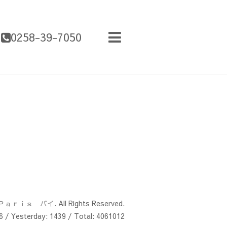
0258-39-7050
Ｐａｒｉｓ パイ
. All Rights Reserved.
6
/ Yesterday:
1439
/ Total:
4061012