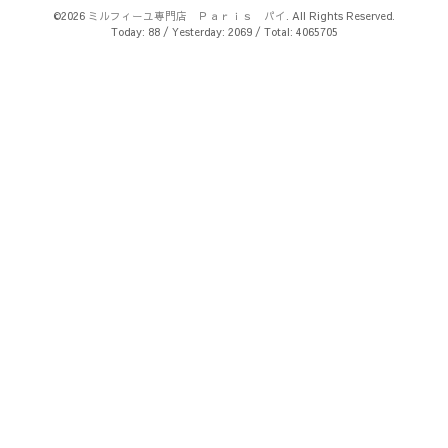
©2026
ミルフィーユ専門店 Ｐａｒｉｓ パイ
. All Rights Reserved.
Today:
88
/ Yesterday:
2069
/ Total:
4065705