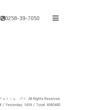
0258-39-7050
Ｐａｒｉｓ パイ
. All Rights Reserved.
4
/ Yesterday:
1439
/ Total:
4060480