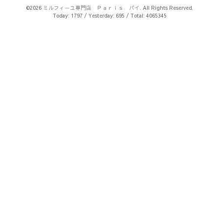
©2026
ミルフィーユ専門店 Ｐａｒｉｓ パイ
. All Rights Reserved.
Today:
1797
/ Yesterday:
695
/ Total:
4065345