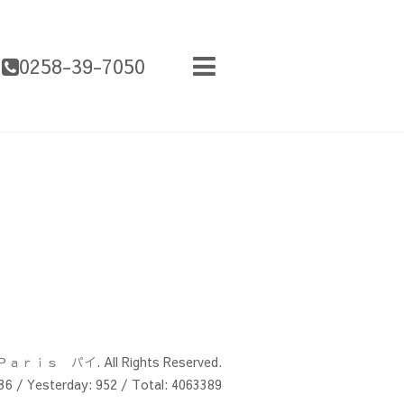
0258-39-7050
Ｐａｒｉｓ パイ
. All Rights Reserved.
36
/ Yesterday:
952
/ Total:
4063389