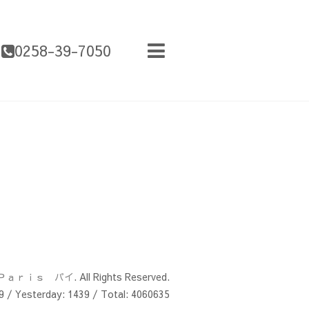
0258-39-7050
Ｐａｒｉｓ パイ
. All Rights Reserved.
9
/ Yesterday:
1439
/ Total:
4060635